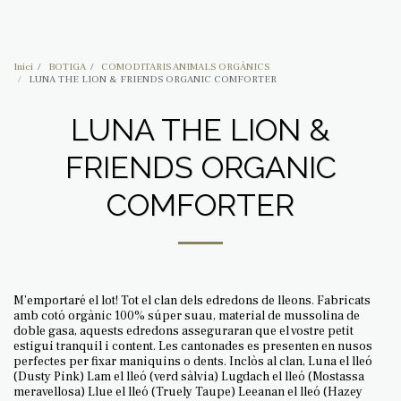
BOHEMIAN BEAG
Inici
BOTIGA
COMODITARIS ANIMALS ORGÀNICS
LUNA THE LION & FRIENDS ORGANIC COMFORTER
LUNA THE LION &
FRIENDS ORGANIC
COMFORTER
M’emportaré el lot! Tot el clan dels edredons de lleons. Fabricats
amb cotó orgànic 100% súper suau, material de mussolina de
doble gasa, aquests edredons asseguraran que el vostre petit
estigui tranquil i content. Les cantonades es presenten en nusos
perfectes per fixar maniquins o dents. Inclòs al clan, Luna el lleó
(Dusty Pink) Lam el lleó (verd sàlvia) Lugdach el lleó (Mostassa
meravellosa) Llue el lleó (Truely Taupe) Leeanan el lleó (Hazey